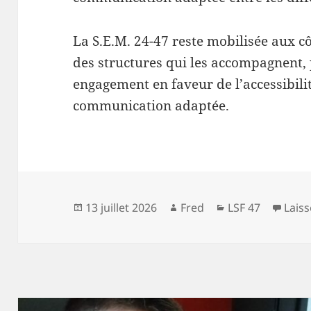
La S.E.M. 24-47 reste mobilisée aux c
des structures qui les accompagnent,
engagement en faveur de l’accessibilit
communication adaptée.
Publié
Auteur
Catégories
13 juillet 2026
Fred
LSF 47
Lais
le