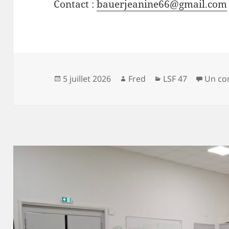
Contact :
bauerjeanine66@gmail.com
Publié
Auteur
Catégories
5 juillet 2026
Fred
LSF 47
Un co
le