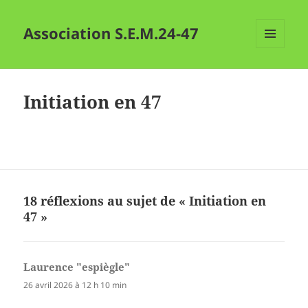
Association S.E.M.24-47
MENU
ET
WIDGETS
Initiation en 47
18 réflexions au sujet de « Initiation en
47 »
Laurence "espiègle"
dit :
26 avril 2026 à 12 h 10 min