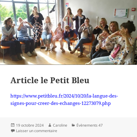
Article le Petit Bleu
https://www.petitbleu.fr/2024/10/20/la-langue-des-
signes-pour-creer-des-echanges-12273079.php
Publié
Auteur
Catégories
19 octobre 2024
Caroline
Évènements 47
le
sur Article le Petit Bleu
Laisser un commentaire