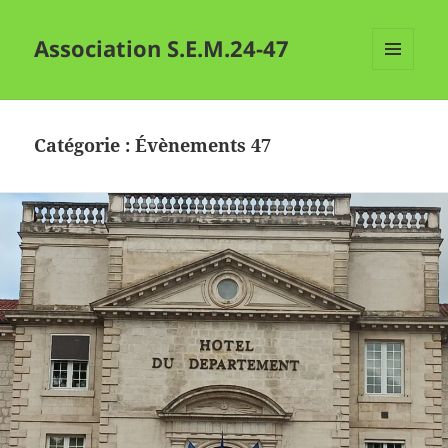
Association S.E.M.24-47
MENU
ET
WIDGETS
Catégorie :
Évènements 47