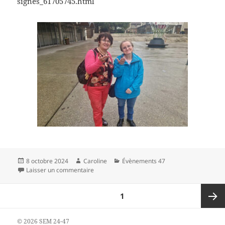
signes_61705745.html
Publié
Auteur
Catégories
8 octobre 2024
Caroline
Évènements 47
le
sur Article Le Républicain
Laisser un commentaire
Pagination
PAGE
1
des
publications
Page
© 2026 SEM 24-47