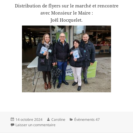
Distribution de flyers sur le marché et rencontre
avec Monsieur le Maire :
Joël Hocquelet.
Publié
Auteur
Catégories
14 octobre 2024
Caroline
Évènements 47
le
sur Distribution de flyers sur le marché de M
Laisser un commentaire