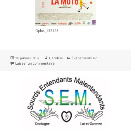
Oplus_132128
Publié
Auteur
Catégories
18 janvier 2026
Caroline
Évènements 47
le
sur Intervention aux Montreurs d’images à Ag
Laisser un commentaire