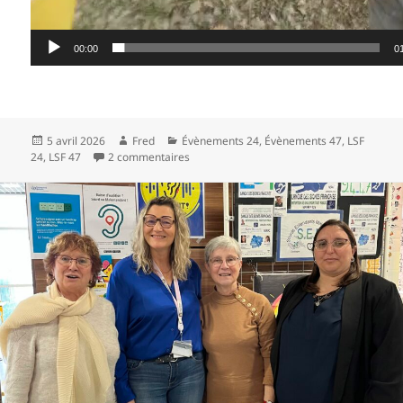
00:00
0
Publié
Auteur
Catégories
5 avril 2026
Fred
Évènements 24
,
Évènements 47
,
LSF
le
sur Joyeuses Paques 2026 !
24
,
LSF 47
2 commentaires