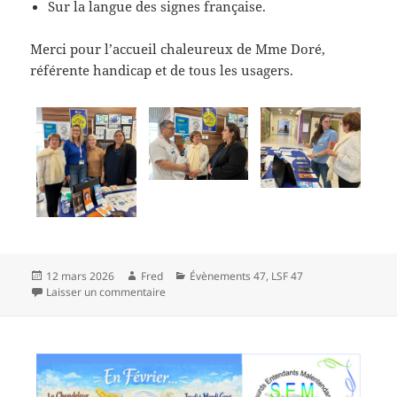
Sur la langue des signes française.
Merci pour l’accueil chaleureux de Mme Doré,
référente handicap et de tous les usagers.
Publié
Auteur
Catégories
12 mars 2026
Fred
Évènements 47
,
LSF 47
le
sur Journal National de l’Audition Centre Hospi
Laisser un commentaire