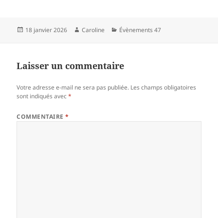
Publié
Auteur
Catégories
18 janvier 2026
Caroline
Évènements 47
le
Laisser un commentaire
Votre adresse e-mail ne sera pas publiée.
Les champs obligatoires
sont indiqués avec
*
COMMENTAIRE
*