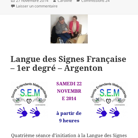
Publié
Auteur
Catégories
27 novembre 2014
Caroline
Commissions 24
le
sur Réunion Plénière C.D.A.P.H. Périgueux
Laisser un commentaire
Langue des Signes Française
– 1er degré – Argenton
SAMEDI 22
NOVEMBR
E 2014
à partir de
9 heures
Quatrième séance d’initiation à la Langue des Signes