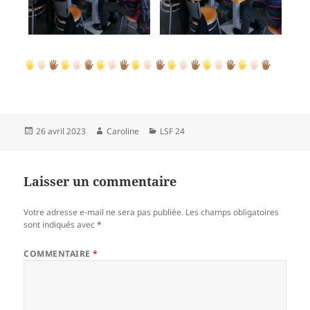
Publié
Auteur
Catégories
26 avril 2023
Caroline
LSF 24
le
Laisser un commentaire
Votre adresse e-mail ne sera pas publiée.
Les champs obligatoires
sont indiqués avec
*
COMMENTAIRE
*