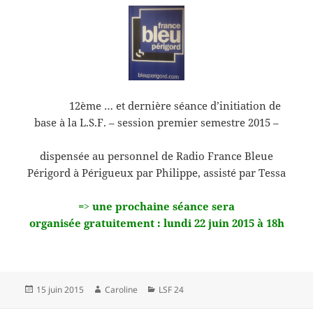
12ème … et dernière séance d’initiation de
base à la L.S.F. – session premier semestre 2015 –
dispensée au personnel de Radio France Bleue
Périgord à Périgueux par Philippe, assisté par Tessa
=> une prochaine séance sera
organisée gratuitement : lundi 22 juin 2015 à 18h
Publié
Auteur
Catégories
15 juin 2015
Caroline
LSF 24
le