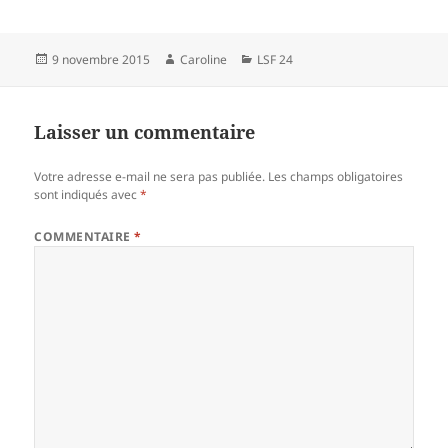
Publié
Auteur
Catégories
9 novembre 2015
Caroline
LSF 24
le
Laisser un commentaire
Votre adresse e-mail ne sera pas publiée.
Les champs obligatoires
sont indiqués avec
*
COMMENTAIRE
*