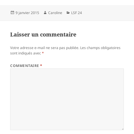
Publié
Auteur
Catégories
9 janvier 2015
Caroline
LSF 24
le
Laisser un commentaire
Votre adresse e-mail ne sera pas publiée.
Les champs obligatoires
sont indiqués avec
*
COMMENTAIRE
*