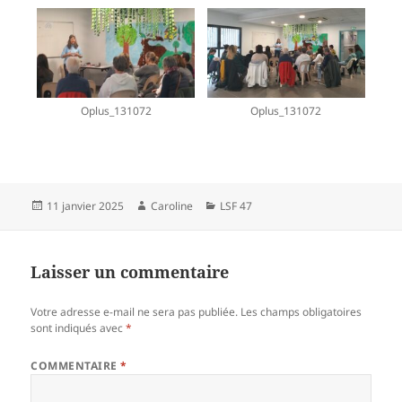
Oplus_131072
Oplus_131072
Publié
Auteur
Catégories
11 janvier 2025
Caroline
LSF 47
le
Laisser un commentaire
Votre adresse e-mail ne sera pas publiée.
Les champs obligatoires
sont indiqués avec
*
COMMENTAIRE
*