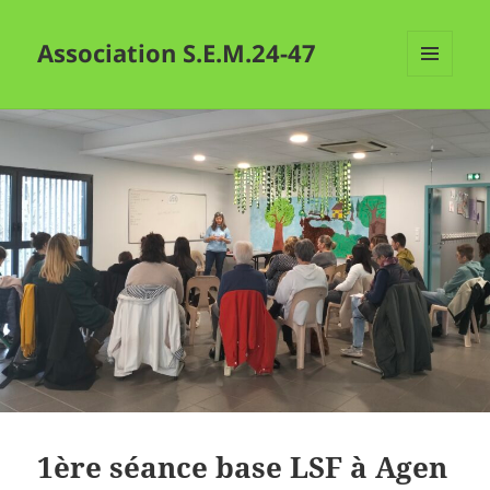
Association S.E.M.24-47
MENU
ET
WIDGETS
1ère séance base LSF à Agen