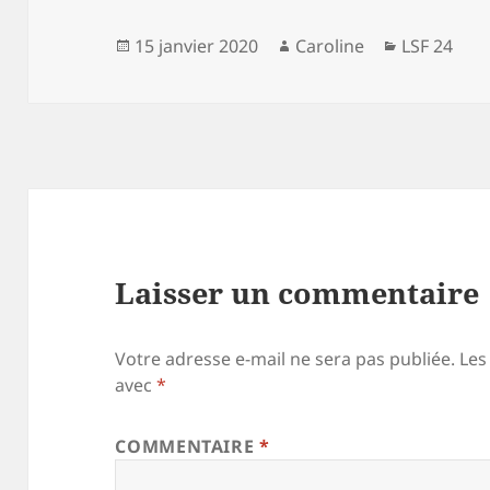
Publié
Auteur
Catégorie
15 janvier 2020
Caroline
LSF 24
le
Laisser un commentaire
Votre adresse e-mail ne sera pas publiée.
Les
avec
*
COMMENTAIRE
*