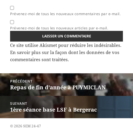
Prévenez-moi de tous les nouveaux commentaires par e-mail.
Prévenez-moi de tous les nouveaux articles par e-mail.
Ce site utilise Akismet pour réduire les indésirables.
En savoir plus sur la façon dont les données de vos
commentaires sont traitées
.
Navigation
PRÉCÉDENT
de
Repas de fin d’année à PUYMICLAN
Article
l’article
précédent :
SUIVANT
1ère séance base LSF à Bergerac
Article
suivant :
© 2026 SEM 24-47