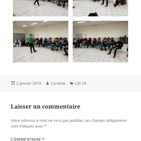
Publié
Auteur
Catégories
2 janvier 2019
Caroline
LSF 24
le
Laisser un commentaire
Votre adresse e-mail ne sera pas publiée.
Les champs obligatoires
sont indiqués avec
*
COMMENTAIRE
*