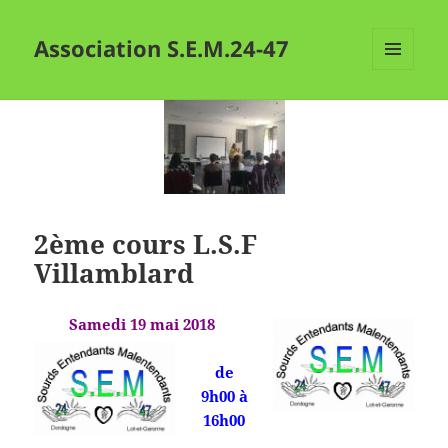
Association S.E.M.24-47
MENU
ET
WIDGETS
2ème cours L.S.F
Villamblard
Samedi 19 mai 2018
de
9h00 à
16h00