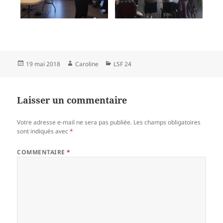
Publié
Auteur
Catégories
19 mai 2018
Caroline
LSF 24
le
Laisser un commentaire
Votre adresse e-mail ne sera pas publiée.
Les champs obligatoires
sont indiqués avec
*
COMMENTAIRE
*