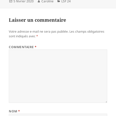
Publié
Auteur
Catégories
5 février 2020
Caroline
LSF 24
le
Laisser un commentaire
Votre adresse e-mail ne sera pas publiée.
Les champs obligatoires
sont indiqués avec
*
COMMENTAIRE
*
NOM
*