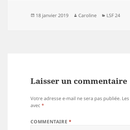
Publié
Auteur
Catégorie
18 janvier 2019
Caroline
LSF 24
le
Laisser un commentaire
Votre adresse e-mail ne sera pas publiée.
Les
avec
*
COMMENTAIRE
*