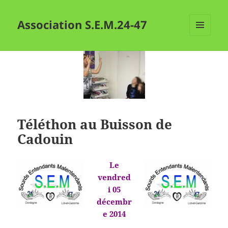
Association S.E.M.24-47
MENU
ET
WIDGETS
Téléthon au Buisson de
Cadouin
Le
vendred
i 05
décembr
e 2014