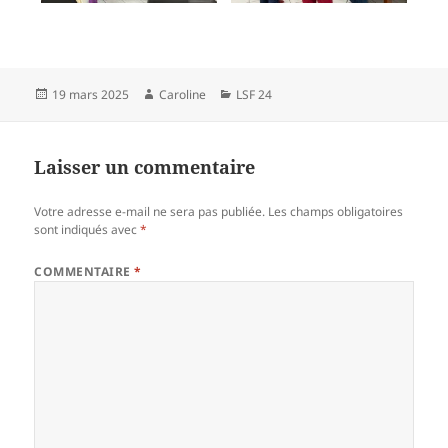
Publié
Auteur
Catégories
19 mars 2025
Caroline
LSF 24
le
Laisser un commentaire
Votre adresse e-mail ne sera pas publiée.
Les champs obligatoires
sont indiqués avec
*
COMMENTAIRE
*