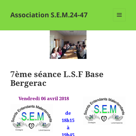
Association S.E.M.24-47
MENU
ET
WIDGETS
7ème séance L.S.F Base
Bergerac
Vendredi 06 avril 2018
de
18h15
à
19h45