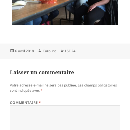
Publié
Auteur
Catégories
6 avril 2018
Caroline
LSF 24
le
Laisser un commentaire
Votre adresse e-mail ne sera pas publiée.
Les champs obligatoires
sont indiqués avec
*
COMMENTAIRE
*