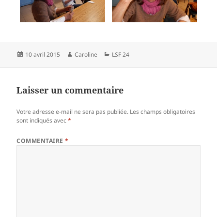
Publié
Auteur
Catégories
10 avril 2015
Caroline
LSF 24
le
Laisser un commentaire
Votre adresse e-mail ne sera pas publiée.
Les champs obligatoires
sont indiqués avec
*
COMMENTAIRE
*