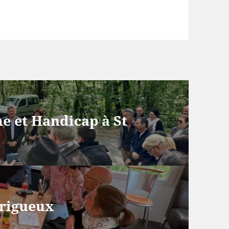
e et Handicap à St
érigueux