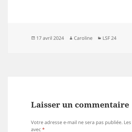
Publié
Auteur
Catégories
17 avril 2024
Caroline
LSF 24
le
Laisser un commentaire
Votre adresse e-mail ne sera pas publiée.
Les
avec
*