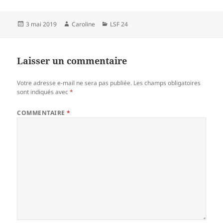
Publié
Auteur
Catégories
3 mai 2019
Caroline
LSF 24
le
Laisser un commentaire
Votre adresse e-mail ne sera pas publiée.
Les champs obligatoires
sont indiqués avec
*
COMMENTAIRE
*