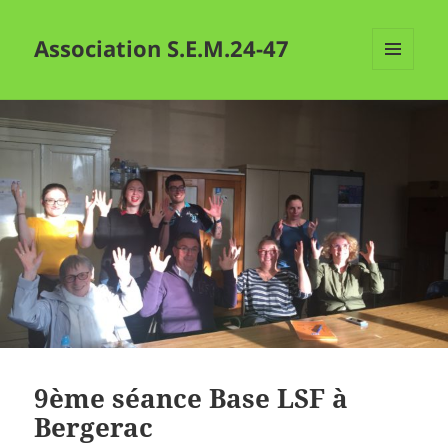
Association S.E.M.24-47
MENU
ET
WIDGETS
9ème séance Base LSF à
Bergerac