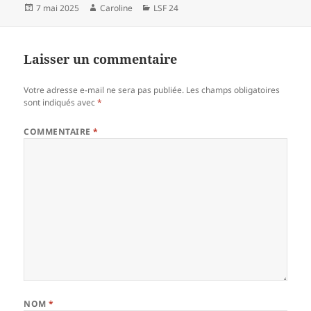
Publié
Auteur
Catégories
7 mai 2025
Caroline
LSF 24
le
Laisser un commentaire
Votre adresse e-mail ne sera pas publiée.
Les champs obligatoires
sont indiqués avec
*
COMMENTAIRE
*
NOM
*