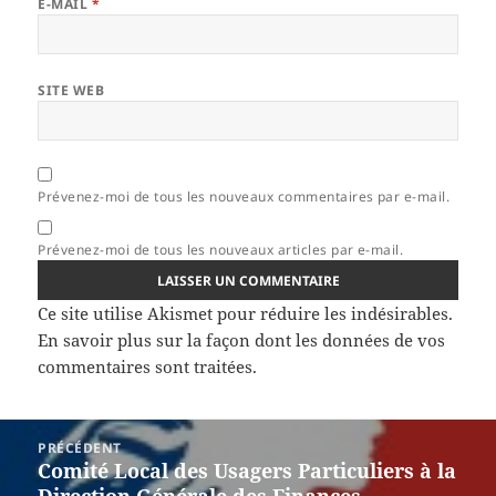
E-MAIL
*
SITE WEB
Prévenez-moi de tous les nouveaux commentaires par e-mail.
Prévenez-moi de tous les nouveaux articles par e-mail.
Ce site utilise Akismet pour réduire les indésirables.
En savoir plus sur la façon dont les données de vos
commentaires sont traitées
.
Navigation
PRÉCÉDENT
de
Comité Local des Usagers Particuliers à la
Article
l’article
Direction Générale des Finances