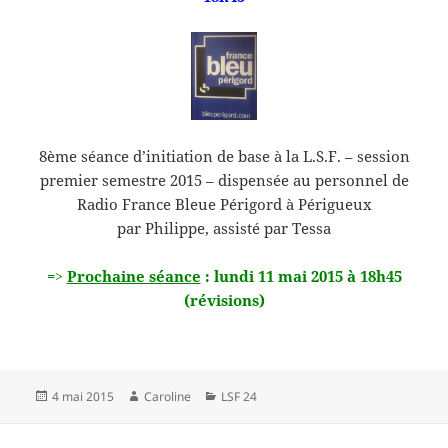
8ème séance d’initiation de base à la L.S.F. – session
premier semestre 2015 – dispensée au personnel de
Radio France Bleue Périgord à Périgueux
par Philippe, assisté par Tessa
=>
Prochaine séance
: lundi 11 mai 2015 à 18h45
(révisions)
Publié
Auteur
Catégories
4 mai 2015
Caroline
LSF 24
le