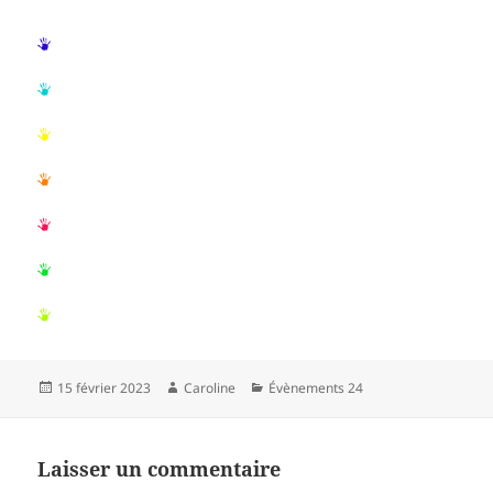
Publié
Auteur
Catégories
15 février 2023
Caroline
Évènements 24
le
Laisser un commentaire