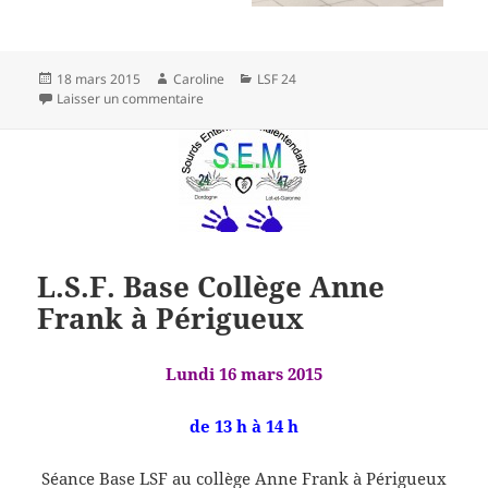
Publié
Auteur
Catégories
18 mars 2015
Caroline
LSF 24
le
sur 6ème séance LSF Base Périgueux
Laisser un commentaire
L.S.F. Base Collège Anne
Frank à Périgueux
Lundi 16 mars 2015
de 13 h à 14 h
Séance Base LSF au collège Anne Frank à Périgueux