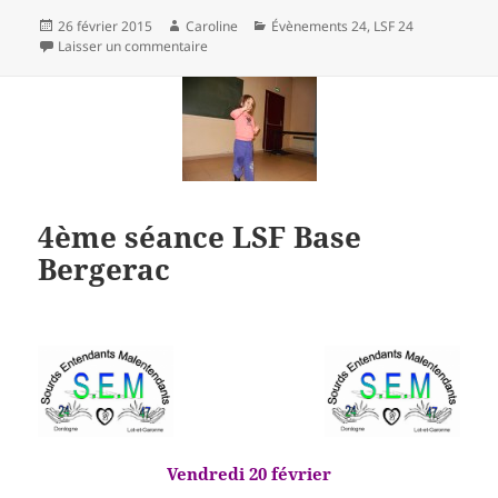
Publié
Auteur
Catégories
26 février 2015
Caroline
Évènements 24
,
LSF 24
le
sur Café des Signes Périgueux
Laisser un commentaire
4ème séance LSF Base
Bergerac
Vendredi 20 février