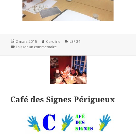
Publié
Auteur
Catégories
2 mars 2015
Caroline
LSF 24
le
sur 1er séance LSF Base Radio France Bleu Pér
Laisser un commentaire
Café des Signes Périgueux