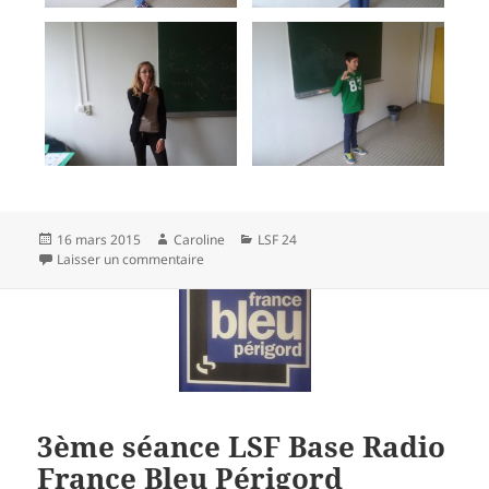
Publié
Auteur
Catégories
16 mars 2015
Caroline
LSF 24
le
sur L.S.F. Base Collège Anne Frank à Périgueux
Laisser un commentaire
3ème séance LSF Base Radio
France Bleu Périgord