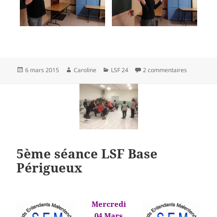
Publié
Auteur
Catégories
sur 5ème s
6 mars 2015
Caroline
LSF 24
2 commentaires
le
5ème séance LSF Base
Périgueux
Mercredi
04 Mars