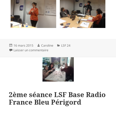
Publié
Auteur
Catégories
16 mars 2015
Caroline
LSF 24
le
sur 3ème séance LSF Base Radio France Bleu P
Laisser un commentaire
2ème séance LSF Base Radio
France Bleu Périgord