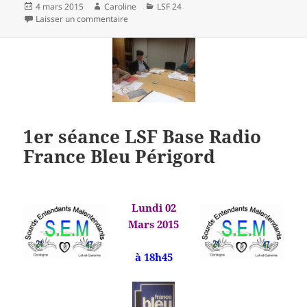
Publié
Auteur
Catégories
4 mars 2015
Caroline
LSF 24
le
sur 5ème séance LSF Base Périgueux
Laisser un commentaire
1er séance LSF Base Radio
France Bleu Périgord
Lundi 02
Mars 2015
à 18h45