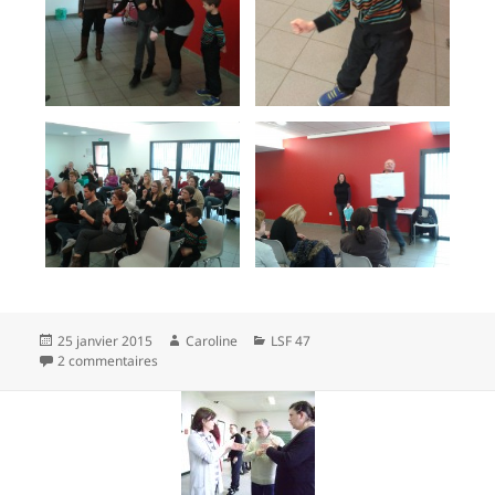
Publié
Auteur
Catégories
25 janvier 2015
Caroline
LSF 47
le
sur 2ème séance LSF Base Agen
2 commentaires