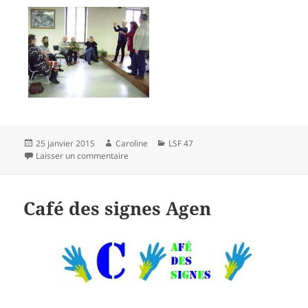
Publié
Auteur
Catégories
25 janvier 2015
Caroline
LSF 47
le
sur 2ème Séance LSF Base Casteljaloux
Laisser un commentaire
Café des signes Agen