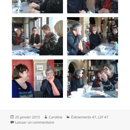
Publié
Auteur
Catégories
25 janvier 2015
Caroline
Évènements 47
,
LSF 47
le
sur Café des signes Agen
Laisser un commentaire