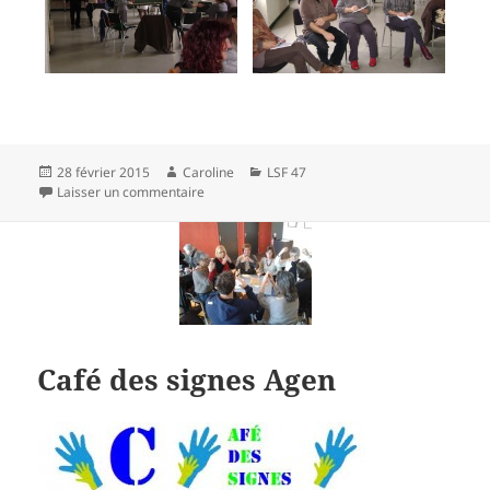
Publié
Auteur
Catégories
28 février 2015
Caroline
LSF 47
le
sur 4ème séance LSF Base Casteljaloux
Laisser un commentaire
Café des signes Agen