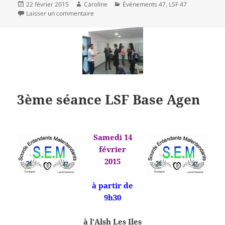
Publié
Auteur
Catégories
22 février 2015
Caroline
Évènements 47
,
LSF 47
le
sur Café des signes Agen
Laisser un commentaire
3ème séance LSF Base Agen
Samedi 14
février
2015
à partir de
9h30
à l’Alsh Les Iles