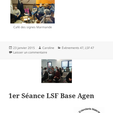
Café des signes Marmande
Publié
Auteur
Catégories
23 janvier 2015
Caroline
Évènements 47
,
LSF 47
le
sur Café des signes Marmande
Laisser un commentaire
1er Séance LSF Base Agen