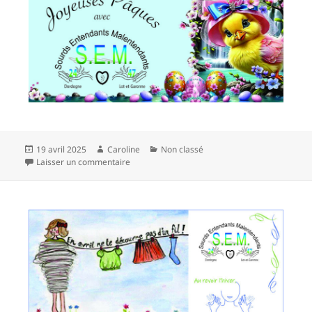
Publié
Auteur
Catégories
19 avril 2025
Caroline
Non classé
le
sur
Laisser un commentaire