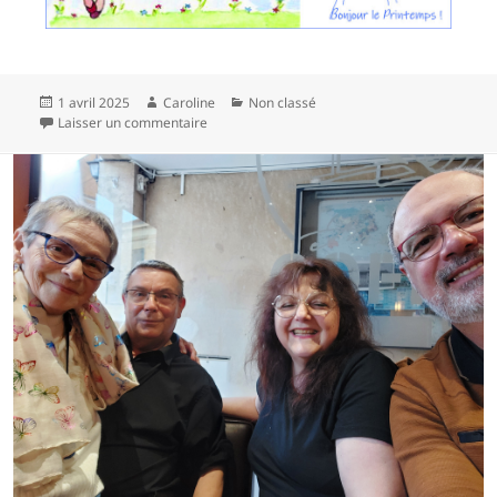
Publié
Auteur
Catégories
1 avril 2025
Caroline
Non classé
le
sur
Laisser un commentaire