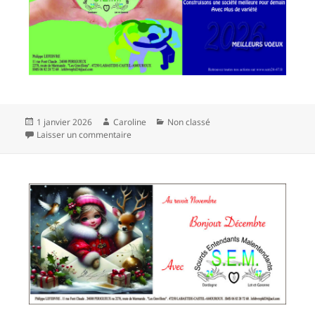
Publié
Auteur
Catégories
1 janvier 2026
Caroline
Non classé
le
sur
Laisser un commentaire