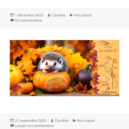
Publié
Auteur
Catégories
1 décembre 2025
Caroline
Non classé
le
sur
Un commentaire
Publié
Auteur
Catégories
21 septembre 2025
Caroline
Non classé
le
sur
Laisser un commentaire