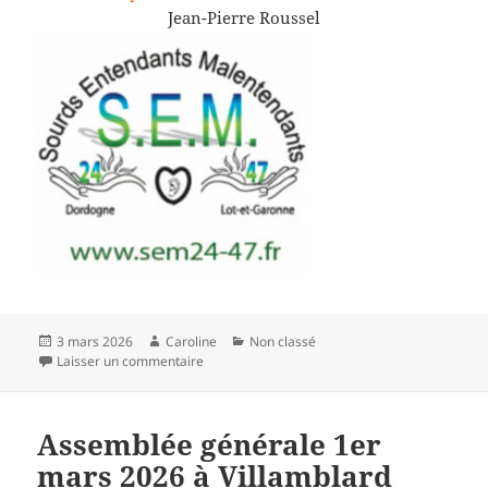
Jean-Pierre Roussel
Publié
Auteur
Catégories
3 mars 2026
Caroline
Non classé
le
sur Permanence au CCAS de Bergerac
Laisser un commentaire
Assemblée générale 1er
mars 2026 à Villamblard