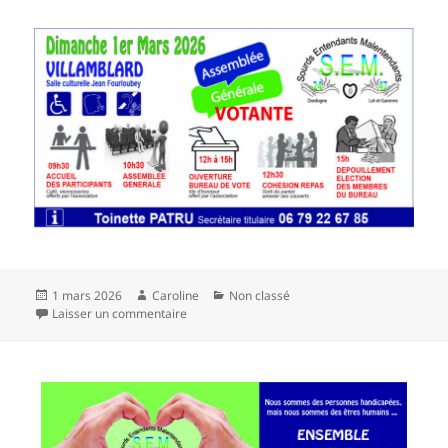
Publié
Auteur
Catégories
1 mars 2026
Caroline
Non classé
le
sur Assemblée générale 1er mars 2026 à Villa
Laisser un commentaire