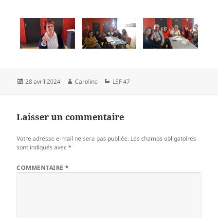
Publié
Auteur
Catégories
28 avril 2024
Caroline
LSF 47
le
Laisser un commentaire
Votre adresse e-mail ne sera pas publiée.
Les champs obligatoires
sont indiqués avec
*
COMMENTAIRE
*