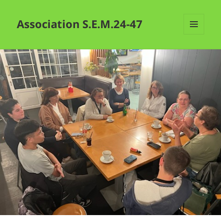
Association S.E.M.24-47
MENU
ET
WIDGETS