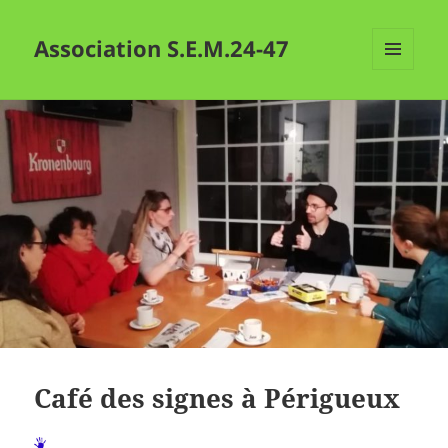
Association S.E.M.24-47
MENU
ET
WIDGETS
Café des signes à Périgueux