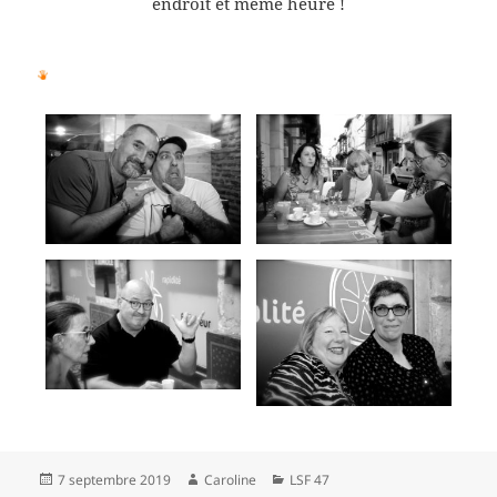
endroit et même heure !
Publié
Auteur
Catégories
7 septembre 2019
Caroline
LSF 47