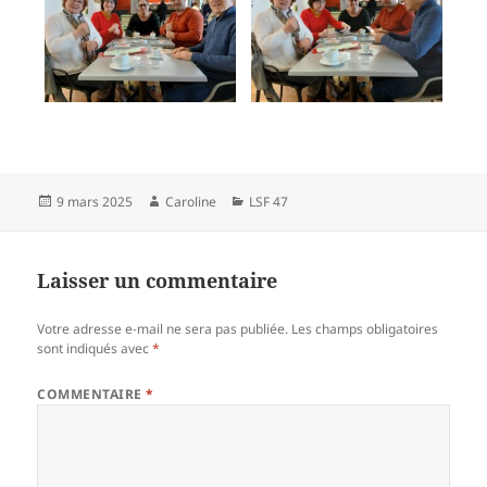
Publié
Auteur
Catégories
9 mars 2025
Caroline
LSF 47
le
Laisser un commentaire
Votre adresse e-mail ne sera pas publiée.
Les champs obligatoires
sont indiqués avec
*
COMMENTAIRE
*