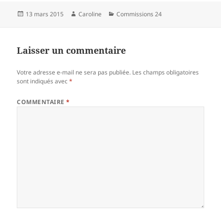
Publié
Auteur
Catégories
13 mars 2015
Caroline
Commissions 24
le
Laisser un commentaire
Votre adresse e-mail ne sera pas publiée.
Les champs obligatoires
sont indiqués avec
*
COMMENTAIRE
*