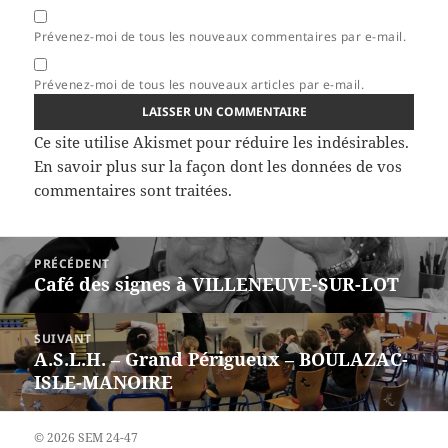
Prévenez-moi de tous les nouveaux commentaires par e-mail.
Prévenez-moi de tous les nouveaux articles par e-mail.
Ce site utilise Akismet pour réduire les indésirables.
En savoir plus sur la façon dont les données de vos
commentaires sont traitées
.
Navigation
PRÉCÉDENT
de
Café des signes à VILLENEUVE-SUR-LOT
Article
l’article
précédent :
SUIVANT
A.S.L.H. – Grand Périgueux – BOULAZAC-
Article
ISLE-MANOIRE
suivant :
© 2026 SEM 24-47