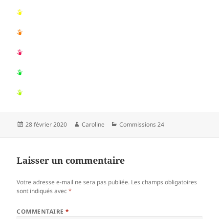
Publié
Auteur
Catégories
28 février 2020
Caroline
Commissions 24
le
Laisser un commentaire
Votre adresse e-mail ne sera pas publiée.
Les champs obligatoires
sont indiqués avec
*
COMMENTAIRE
*