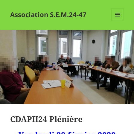
Association S.E.M.24-47
MENU
ET
WIDGETS
CDAPH24 Plénière