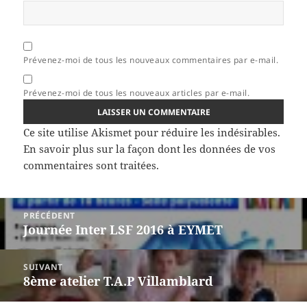
Prévenez-moi de tous les nouveaux commentaires par e-mail.
Prévenez-moi de tous les nouveaux articles par e-mail.
Ce site utilise Akismet pour réduire les indésirables.
En savoir plus sur la façon dont les données de vos
commentaires sont traitées
.
Navigation
PRÉCÉDENT
de
Journée Inter LSF 2016 à EYMET
Article
l’article
précédent :
SUIVANT
8ème atelier T.A.P Villamblard
Article
suivant :