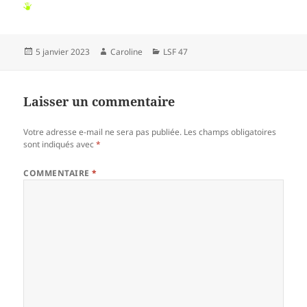
Publié
Auteur
Catégories
5 janvier 2023
Caroline
LSF 47
le
Laisser un commentaire
Votre adresse e-mail ne sera pas publiée.
Les champs obligatoires
sont indiqués avec
*
COMMENTAIRE
*