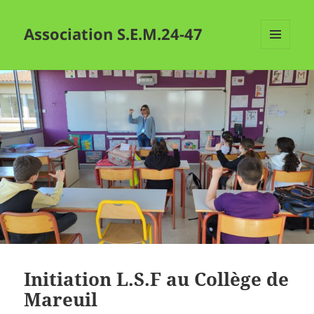
Association S.E.M.24-47
MENU
ET
WIDGETS
Initiation L.S.F au Collège de
Mareuil