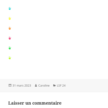
Publié
Auteur
Catégories
31 mars 2023
Caroline
LSF 24
le
Laisser un commentaire