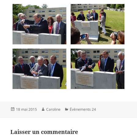
Publié
Auteur
Catégories
18 mai 2015
Caroline
Évènements 24
le
Laisser un commentaire