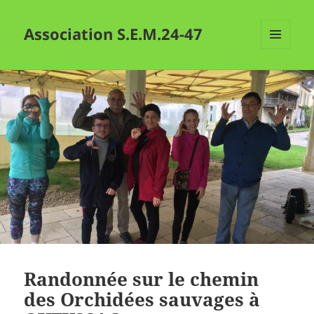
Association S.E.M.24-47
MENU
ET
WIDGETS
Randonnée sur le chemin
des Orchidées sauvages à