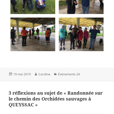
Publié
Auteur
Catégories
19 mai 2019
Caroline
Évènements 24
le
3 réflexions au sujet de « Randonnée sur
le chemin des Orchidées sauvages à
QUEYSSAC »