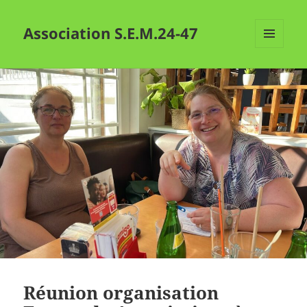
Association S.E.M.24-47
MENU
ET
WIDGETS
Réunion organisation