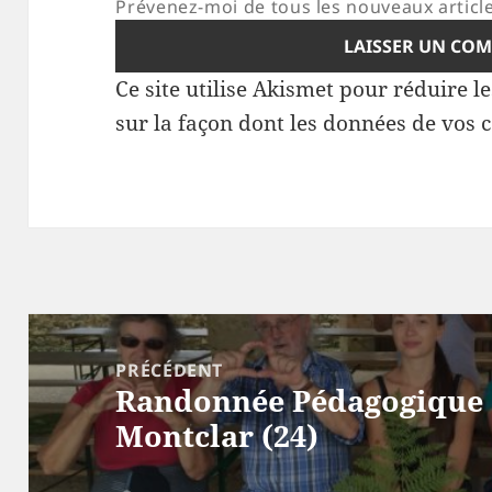
Prévenez-moi de tous les nouveaux article
Ce site utilise Akismet pour réduire l
sur la façon dont les données de vos 
Navigation
de
PRÉCÉDENT
Randonnée Pédagogique à
l’article
Article
Montclar (24)
précédent :