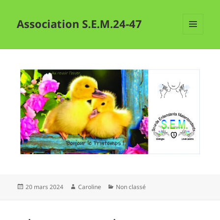
Association S.E.M.24-47
MENU
ET
WIDGETS
Publié
Auteur
Catégories
20 mars 2024
Caroline
Non classé
le