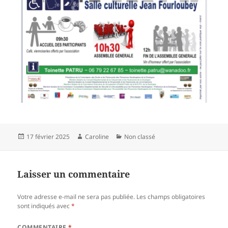
Publié
Auteur
Catégories
17 février 2025
Caroline
Non classé
le
Laisser un commentaire
Votre adresse e-mail ne sera pas publiée.
Les champs obligatoires
sont indiqués avec
*
COMMENTAIRE
*