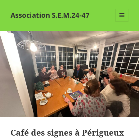
Association S.E.M.24-47
MENU
ET
WIDGETS
Café des signes à Périgueux