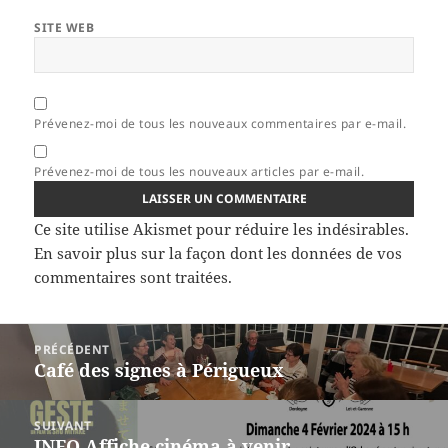
SITE WEB
Prévenez-moi de tous les nouveaux commentaires par e-mail.
Prévenez-moi de tous les nouveaux articles par e-mail.
Ce site utilise Akismet pour réduire les indésirables.
En savoir plus sur la façon dont les données de vos
commentaires sont traitées
.
Navigation
PRÉCÉDENT
de
Café des signes à Périgueux
Article
l’article
précédent :
SUIVANT
INFO Affiche cinéma à venir…
Article